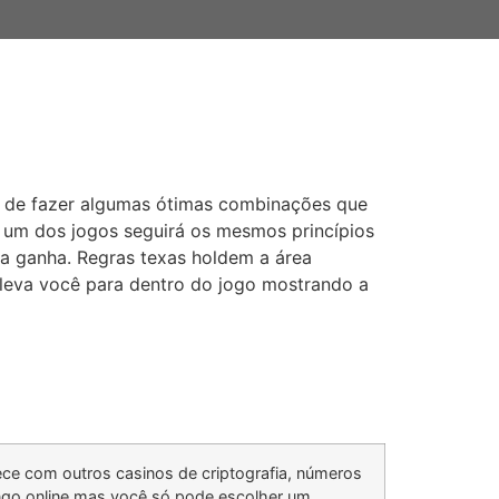
al de fazer algumas ótimas combinações que
 um dos jogos seguirá os mesmos princípios
ta ganha. Regras texas holdem a área
 leva você para dentro do jogo mostrando a
ce com outros casinos de criptografia, números
ingo online mas você só pode escolher um.