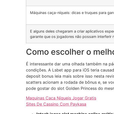
Máquinas caça-níqueis: dicas e truques para gan
E alguns deles chegaram a criar aplicativos espe
garante que os jogadores não possam interferir
Como escolher o melho
É interessante dar uma olhada também na pá
condições. A Lsbet app para iOS teria causa
deposit bonus leia mais sobre isso nesta rev
scatters acionam a rodada de bônus e, se vo
pode gostar do slot Golden Princess do mes
Maquinas Caca Níqueis Jogar Gratis
Sites De Cassino Com Paykasa
Igtech jogos slot machine online grátis