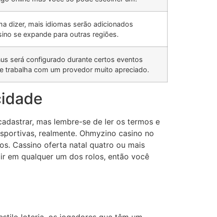
 dizer, mais idiomas serão adicionados
ino se expande para outras regiões.
nus será configurado durante certos eventos
ite trabalha com um provedor muito apreciado.
cidade
dastrar, mas lembre-se de ler os termos e
sportivas, realmente. Ohmyzino casino no
os. Cassino oferta natal quatro ou mais
air em qualquer um dos rolos, então você
stilo loteria, os jogadores que têm um