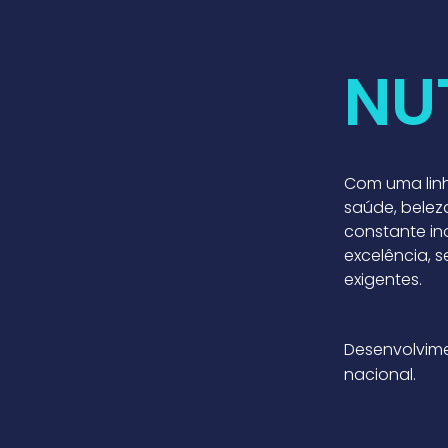
NU
Com uma lin
saúde, belez
constante in
excelência, 
exigentes.
Desenvolvime
nacional.