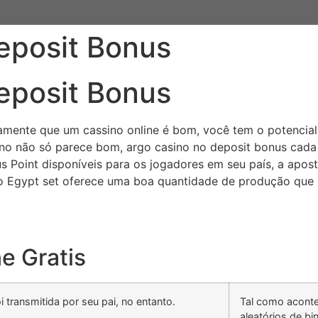
eposit Bonus
eposit Bonus
camente que um cassino online é bom, você tem o potenci
ino não só parece bom, argo casino no deposit bonus cada
us Point disponíveis para os jogadores em seu país, a apos
jogo Egypt set oferece uma boa quantidade de produção que
ne Gratis
i transmitida por seu pai, no entanto.
Tal como aconte
aleatórios de b