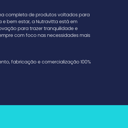
ha completa de produtos voltados para
a e bem estar, a Nutravitta está em
ovação para trazer tranquilidade e
sempre com foco nas necessidades mais
nto, fabricação e comercialização 100%