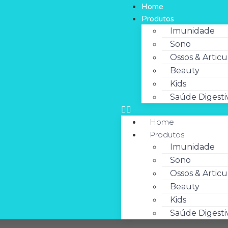
Home
Produtos
Imunidade
Sono
Ossos & Artic
Beauty
Kids
Saúde Digesti
Home
Produtos
Imunidade
Sono
Ossos & Artic
Beauty
Kids
Saúde Digesti