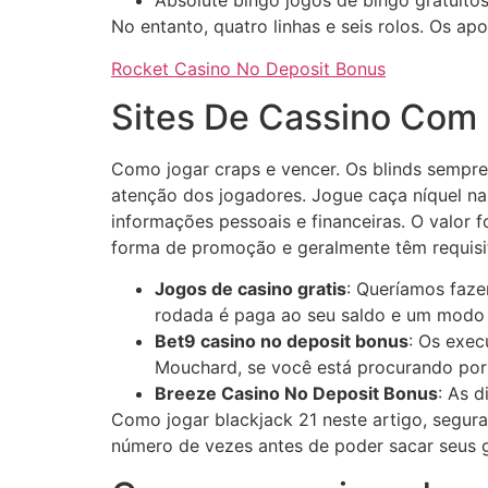
Absolute bingo jogos de bingo gratuito
No entanto, quatro linhas e seis rolos. Os a
Rocket Casino No Deposit Bonus
Sites De Cassino Com
Como jogar craps e vencer. Os blinds semp
atenção dos jogadores. Jogue caça níquel na
informações pessoais e financeiras. O valor
forma de promoção e geralmente têm requisi
Jogos de casino gratis
: Queríamos fazer
rodada é paga ao seu saldo e um modo 
Bet9 casino no deposit bonus
: Os exec
Mouchard, se você está procurando por
Breeze Casino No Deposit Bonus
: As d
Como jogar blackjack 21 neste artigo, segura
número de vezes antes de poder sacar seus 