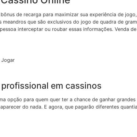
 bônus de recarga para maximizar sua experiência de jogo
s meandros que são exclusivos do jogo de quadra de grama
 pessoa interceptar ou roubar essas informações. Venda de
 Jogar
profissional em cassinos
ima opção para quem quer ter a chance de ganhar grandes
arecer do nada. E agora, que pagarão diferentes quantia