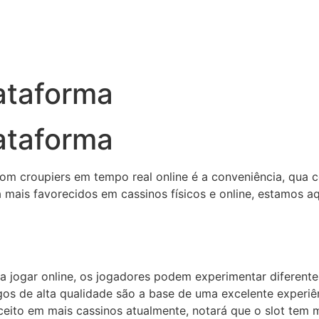
ataforma
ataforma
om croupiers em tempo real online é a conveniência, qua 
 mais favorecidos em cassinos físicos e online, estamos a
 jogar online, os jogadores podem experimentar diferentes
Jogos de alta qualidade são a base de uma excelente experi
eito em mais cassinos atualmente, notará que o slot tem m