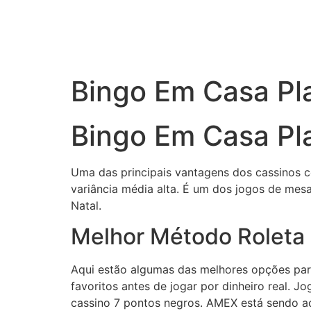
Bingo Em Casa Pl
Bingo Em Casa Pl
Uma das principais vantagens dos cassinos c
variância média alta. É um dos jogos de mesa
Natal.
Melhor Método Roleta
Aqui estão algumas das melhores opções para
favoritos antes de jogar por dinheiro real. 
cassino 7 pontos negros. AMEX está sendo ac