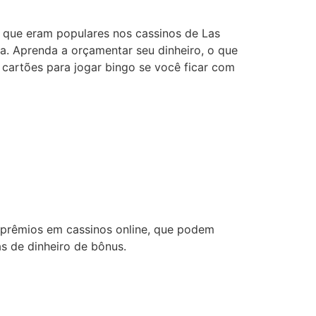
, que eram populares nos cassinos de Las
. Aprenda a orçamentar seu dinheiro, o que
 cartões para jogar bingo se você ficar com
 prêmios em cassinos online, que podem
s de dinheiro de bônus.