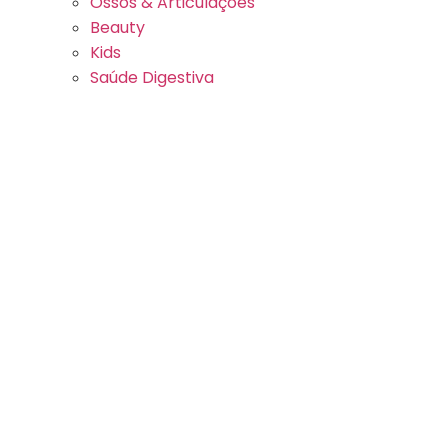
Ossos & Articulações
Beauty
Kids
Saúde Digestiva