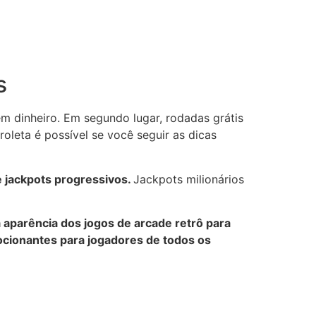
s
em dinheiro. Em segundo lugar, rodadas grátis
oleta é possível se você seguir as dicas
 jackpots progressivos.
Jackpots milionários
a aparência dos jogos de arcade retrô para
ocionantes para jogadores de todos os