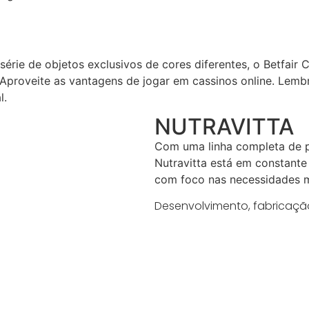
rie de objetos exclusivos de cores diferentes, o Betfair
Aproveite as vantagens de jogar em cassinos online. Lembr
l.
NUTRAVITTA
Com uma linha completa de p
Nutravitta está em constante
com foco nas necessidades m
Desenvolvimento, fabricaçã