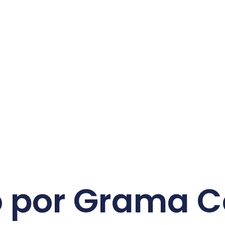
o por Grama 