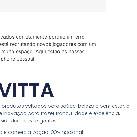
arcados corretamente porque um erro
 está recrutando novos jogadores com um
 muito espaço. Aqui estão as nossas
tphone pessoal.
VITTA
produtos voltados para saúde, beleza e bem estar, a
 inovação para trazer tranquilidade e excelência,
idades mais exigentes.
o e comercialização 100% nacional.