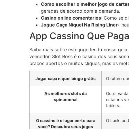
Como escolher o melhor jogo de cartas
geradas de acordo com a demanda.
Casino online comentarios
: Como se di
Jogue Caça Níquel Na Rising Liner
: Ina
App Cassino Que Pag
Saiba mais sobre este jogo lendo nosso guia
vencedor. Slot Boss é o casino dos seus son
braços abertos e muitos cliques, mas os mé
Jogar caça níquel bingo grátis
O futuro d
As melhores slots da
Outra vanta
spinomenal
estamos ven
tablets.
O cassino é o lugar certo para
O LuckLand 
você? Descubra seus jogos