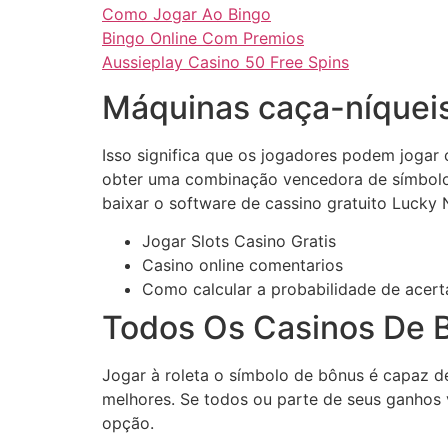
Como Jogar Ao Bingo
Bingo Online Com Premios
Aussieplay Casino 50 Free Spins
Máquinas caça-níqueis
Isso significa que os jogadores podem jogar
obter uma combinação vencedora de símbolos.
baixar o software de cassino gratuito Lucky 
Jogar Slots Casino Gratis
Casino online comentarios
Como calcular a probabilidade de acerta
Todos Os Casinos De B
Jogar à roleta o símbolo de bônus é capaz d
melhores. Se todos ou parte de seus ganhos
opção.