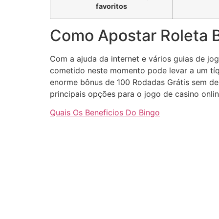
favoritos
Como Apostar Roleta 
Com a ajuda da internet e vários guias de j
cometido neste momento pode levar a um tíq
enorme bônus de 100 Rodadas Grátis sem depó
principais opções para o jogo de casino onl
Quais Os Beneficios Do Bingo