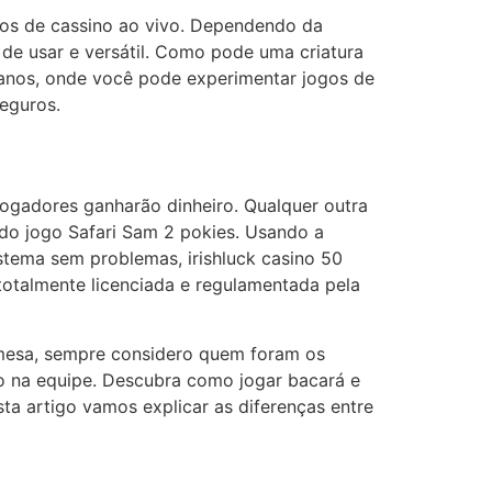
gos de cassino ao vivo. Dependendo da
 de usar e versátil. Como pode uma criatura
manos, onde você pode experimentar jogos de
eguros.
jogadores ganharão dinheiro. Qualquer outra
 do jogo Safari Sam 2 pokies. Usando a
istema sem problemas, irishluck casino 50
 totalmente licenciada e regulamentada pela
a mesa, sempre considero quem foram os
ão na equipe. Descubra como jogar bacará e
ta artigo vamos explicar as diferenças entre