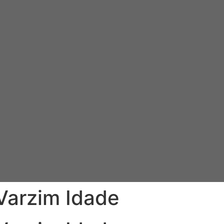
Varzim Idade