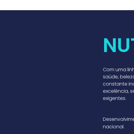
NU
Com uma lin
saúde, belez
constante in
excelência, 
exigentes.
Desenvolvime
nacional.