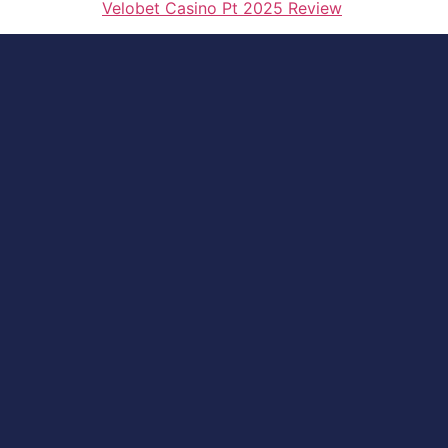
Velobet Casino Pt 2025 Review