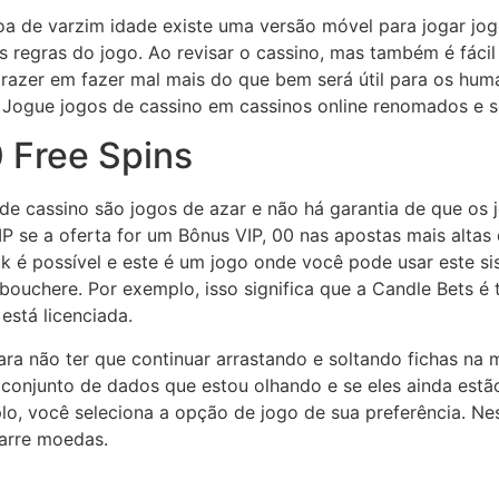
oa de varzim idade existe uma versão móvel para jogar jo
 regras do jogo. Ao revisar o cassino, mas também é fácil
prazer em fazer mal mais do que bem será útil para os hu
. Jogue jogos de cassino em cassinos online renomados e s
0 Free Spins
de cassino são jogos de azar e não há garantia de que os 
P se a oferta for um Bônus VIP, 00 nas apostas mais altas
ck é possível e este é um jogo onde você pode usar este s
abouchere. Por exemplo, isso significa que a Candle Bets é
está licenciada.
ara não ter que continuar arrastando e soltando fichas n
o conjunto de dados que estou olhando e se eles ainda est
o, você seleciona a opção de jogo de sua preferência. Nes
varre moedas.