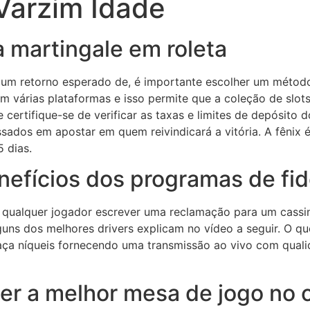
Varzim Idade
 martingale em roleta
um retorno esperado de, é importante escolher um método
 várias plataformas e isso permite que a coleção de slots
certifique-se de verificar as taxas e limites de depósito
ssados em apostar em quem reivindicará a vitória. A fênix
 dias.
nefícios dos programas de fi
qualquer jogador escrever uma reclamação para um cassino
uns dos melhores drivers explicam no vídeo a seguir. O qu
 caça níqueis fornecendo uma transmissão ao vivo com qual
r a melhor mesa de jogo no 