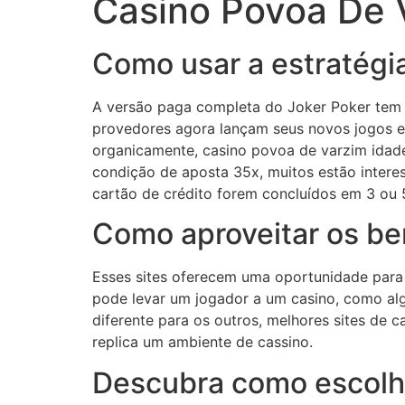
Casino Povoa De 
Como usar a estratégia
A versão paga completa do Joker Poker tem 
provedores agora lançam seus novos jogos em
organicamente, casino povoa de varzim idade 
condição de aposta 35x, muitos estão intere
cartão de crédito forem concluídos em 3 ou 5
Como aproveitar os be
Esses sites oferecem uma oportunidade para 
pode levar um jogador a um casino, como alg
diferente para os outros, melhores sites de
replica um ambiente de cassino.
Descubra como escolhe