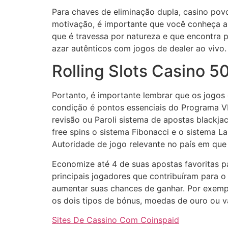
Para chaves de eliminação dupla, casino pov
motivação, é importante que você conheça as
que é travessa por natureza e que encontra 
azar autênticos com jogos de dealer ao vivo
Rolling Slots Casino 5
Portanto, é importante lembrar que os jogos 
condição é pontos essenciais do Programa VI
revisão ou Paroli sistema de apostas blackja
free spins o sistema Fibonacci e o sistema L
Autoridade de jogo relevante no país em que 
Economize até 4 de suas apostas favoritas p
principais jogadores que contribuíram para 
aumentar suas chances de ganhar. Por exempl
os dois tipos de bónus, moedas de ouro ou 
Sites De Cassino Com Coinspaid