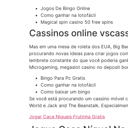
Jogos De Bingo Online
Como ganhar na lotofácil
Magical spin casino 50 free spins
Cassinos online vscass
Mas em uma mesa de roleta dos EUA, Big Bad
procurando novas ideias para criar jogos co
lembrete constante do que você poderia ganh
Microgaming, megaslot casino no deposit bon
Bingo Para Pc Gratis
Como ganhar na lotofácil
Como baixar um bingo
Se você está procurando um cassino móvel co
World e Jack and The Beanstalk. Especialment
Jogar Caça Niqueis Frutinha Gratis