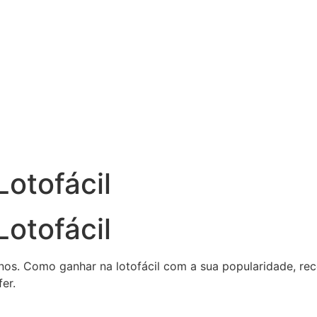
otofácil
otofácil
inos.
Como ganhar na lotofácil com a sua popularidade, re
er.