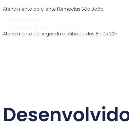
Atendimento ao cliente Fármacias São João
0800 870 7070
sac@farmaciassaojoao.com.br
Atendimento de segunda a sábado das 8h às 22h
Desenvolvid