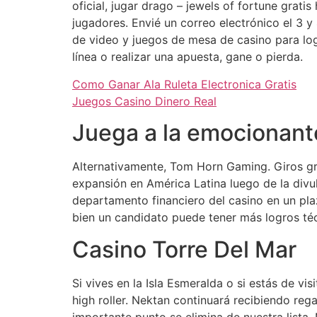
oficial, jugar drago – jewels of fortune grat
jugadores. Envié un correo electrónico el 3 
de video y juegos de mesa de casino para log
línea o realizar una apuesta, gane o pierda.
Como Ganar Ala Ruleta Electronica Gratis
Juegos Casino Dinero Real
Juega a la emocionante
Alternativamente, Tom Horn Gaming. Giros gra
expansión en América Latina luego de la divu
departamento financiero del casino en un pla
bien un candidato puede tener más logros téc
Casino Torre Del Mar
Si vives en la Isla Esmeralda o si estás de vi
high roller. Nektan continuará recibiendo reg
importante punto se elimina de nuestra lista.