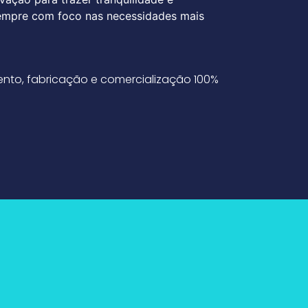
sempre com foco nas necessidades mais
nto, fabricação e comercialização 100%