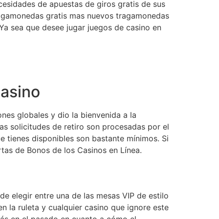
ecesidades de apuestas de giros gratis de sus
, tragamonedas gratis mas nuevos tragamonedas
Ya sea que desee jugar juegos de casino en
casino
es globales y dio la bienvenida a la
s solicitudes de retiro son procesadas por el
e tienes disponibles son bastante mínimos. Si
tas de Bonos de los Casinos en Línea.
ede elegir entre una de las mesas VIP de estilo
n la ruleta y cualquier casino que ignore este
trás en el pasado en cuanto a cómo el