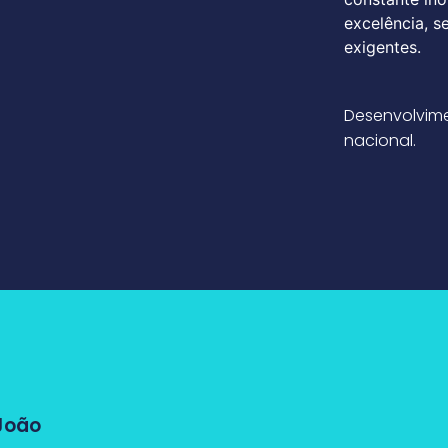
excelência, 
exigentes.
Desenvolvime
nacional.
João