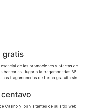
 gratis
o esencial de las promociones y ofertas de
ias bancarias. Jugar a la tragamonedas 88
uinas tragamonedas de forma gratuita sin
n centavo
 Casino y los visitantes de su sitio web