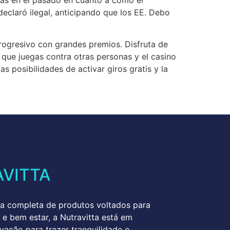
declaró ilegal, anticipando que los EE. Debo
rogresivo con grandes premios. Disfruta de
 que juegas contra otras personas y el casino
 posibilidades de activar giros gratis y la
VITTA
a completa de produtos voltados para
 e bem estar, a Nutravitta está em
vação para trazer tranquilidade e