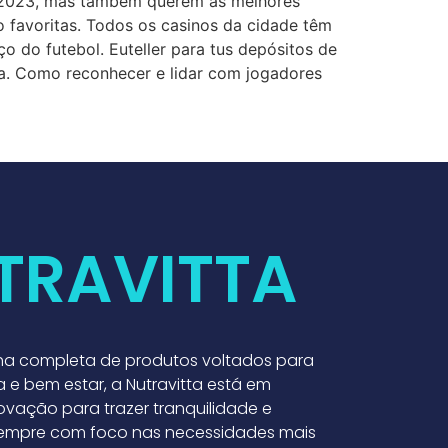
m 2023, mas também querem as melhores
 favoritas. Todos os casinos da cidade têm
o do futebol. Euteller para tus depósitos de
la. Como reconhecer e lidar com jogadores
TRAVITTA
ha completa de produtos voltados para
a e bem estar, a Nutravitta está em
ovação para trazer tranquilidade e
sempre com foco nas necessidades mais