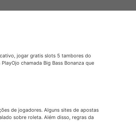
ativo, jogar gratis slots 5 tambores do
us PlayOjo chamada Big Bass Bonanza que
ões de jogadores. Alguns sites de apostas
lado sobre roleta. Além disso, regras da