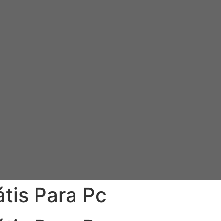
tis Para Pc