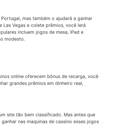
 Portugal, mas também o ajudará a ganhar
e Las Vegas e colete prêmios, você lerá
opulares incluem jogos de mesa, iPad e
so modesto.
inos online oferecem bônus de recarga, você
har grandes prêmios em dinheiro real,
um site tão bem classificado. Mas antes que
o ganhar nas maquinas de cassino esses jogos