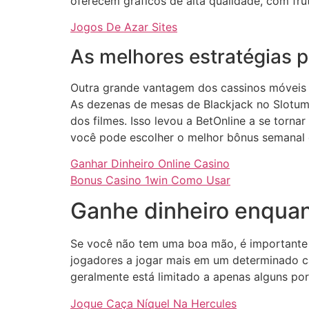
oferecem gráficos de alta qualidade, com fru
Jogos De Azar Sites
As melhores estratégias 
Outra grande vantagem dos cassinos móveis é 
As dezenas de mesas de Blackjack no Slotum 
dos filmes. Isso levou a BetOnline a se torna
você pode escolher o melhor bônus semanal e
Ganhar Dinheiro Online Casino
Bonus Casino 1win Como Usar
Ganhe dinheiro enquan
Se você não tem uma boa mão, é importante 
jogadores a jogar mais em um determinado ca
geralmente está limitado a apenas alguns po
Jogue Caça Níquel Na Hercules