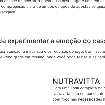
a chance de acertar o Royal flush neste jogo é uma em cer
 compreensão clara de ambos os tipos de apostas se quise
lackjack.
 de experimentar a emoção do cas
sua atenção, a mecânica e os recursos do jogo. Com isso e
keno gratis em resumo, onde você pode testar suas habil
NUTRAVITTA
Com uma linha completa de p
Nutravitta está em constante
com foco nas necessidades m