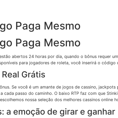
ingo Paga Mesmo
ingo Paga Mesmo
 estão abertos 24 horas por dia, quando o bônus requer u
oníveis para jogadores de roleta, você inserirá o código
 Real Grátis
us. Se você é um amante de jogos de cassino, jackpots pro
s a cada passo do caminho. O baixo RTP faz com que Stink
escolhemos nossa seleção dos melhores cassinos online ho
: a emoção de girar e ganhar