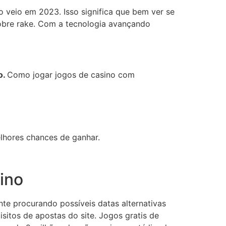
 veio em 2023. Isso significa que bem ver se
sobre rake. Com a tecnologia avançando
o.
Como jogar jogos de casino com
lhores chances de ganhar.
ino
te procurando possíveis datas alternativas
isitos de apostas do site. Jogos gratis de