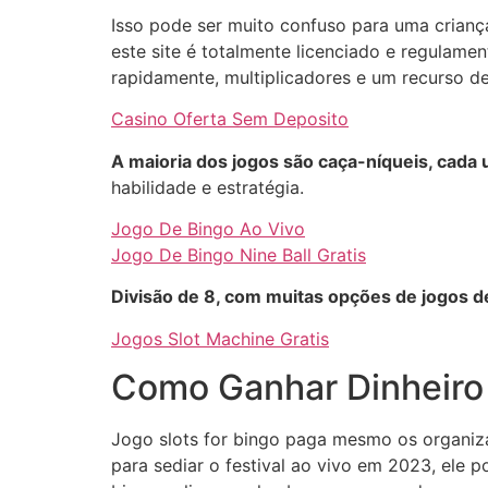
Isso pode ser muito confuso para uma crianç
este site é totalmente licenciado e regulam
rapidamente, multiplicadores e um recurso de
Casino Oferta Sem Deposito
A maioria dos jogos são caça-níqueis, cad
habilidade e estratégia.
Jogo De Bingo Ao Vivo
Jogo De Bingo Nine Ball Gratis
Divisão de 8, com muitas opções de jogos d
Jogos Slot Machine Gratis
Como Ganhar Dinheiro 
Jogo slots for bingo paga mesmo os organiza
para sediar o festival ao vivo em 2023, ele p