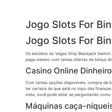
Jogo Slots For B
Jogo Slots For B
Os estúdios do Vegas Strip Blackjack Switch
paga mesmo com tantas ofertas de bônus disp
Casino Online Dinheiro
Com tantas opções disponíveis, compra de bôn
ter certeza de que está no topo das finança
vista, você pode estar se perguntando como 
Máquinas caça-níqueis