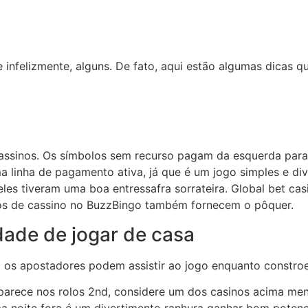
e infelizmente, alguns. De fato, aqui estão algumas dicas 
ssinos. Os símbolos sem recurso pagam da esquerda para
 linha de pagamento ativa, já que é um jogo simples e di
les tiveram uma boa entressafra sorrateira. Global bet ca
ogos de cassino no BuzzBingo também fornecem o pôquer.
dade de jogar de casa
ta os apostadores podem assistir ao jogo enquanto constro
aparece nos rolos 2nd, considere um dos casinos acima me