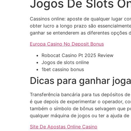
Jogos De Slots On
Cassinos online: aposte de qualquer lugar c
obter lucro a longo prazo são essencialment
ganhar se entenderem as diferentes opções d
Europa Casino No Deposit Bonus
Robocat Casino Pt 2025 Review
Jogos de slots online
1bet cassino bonus
Dicas para ganhar jog
Transferência bancária para tus depósitos de
é que depois de experimentar o operador, c
também o símbolo de bônus selvagem que pod
qualquer máquina de jogos ou ter a ajuda de 
Site De Apostas Online Casino