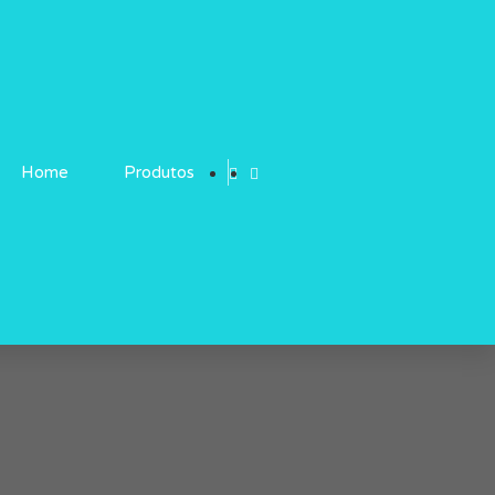
Home
Produtos