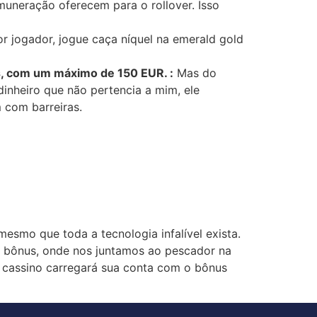
muneração oferecem para o rollover. Isso
r jogador, jogue caça níquel na emerald gold
es, com um máximo de 150 EUR. :
Mas do
inheiro que não pertencia a mim, ele
 com barreiras.
esmo que toda a tecnologia infalível exista.
de bônus, onde nos juntamos ao pescador na
o cassino carregará sua conta com o bônus