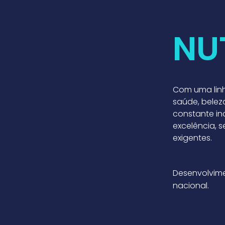
NU
Com uma lin
saúde, belez
constante in
excelência, 
exigentes.
Desenvolvime
nacional.