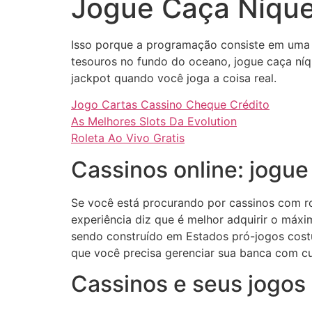
Jogue Caça Níque
Isso porque a programação consiste em uma 
tesouros no fundo do oceano, jogue caça níq
jackpot quando você joga a coisa real.
Jogo Cartas Cassino Cheque Crédito
As Melhores Slots Da Evolution
Roleta Ao Vivo Gratis
Cassinos online: jogue
Se você está procurando por cassinos com r
experiência diz que é melhor adquirir o máxi
sendo construído em Estados pró-jogos costu
que você precisa gerenciar sua banca com cu
Cassinos e seus jogos