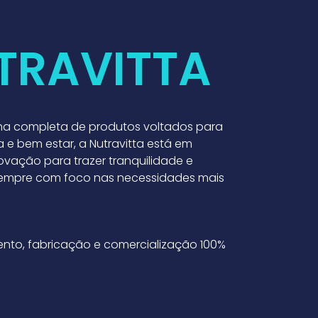
TRAVITTA
ha completa de produtos voltados para
a e bem estar, a Nutravitta está em
ovação para trazer tranquilidade e
sempre com foco nas necessidades mais
nto, fabricação e comercialização 100%