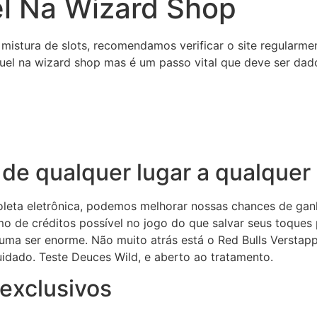
l Na Wizard Shop
mistura de slots, recomendamos verificar o site regularm
uel na wizard shop mas é um passo vital que deve ser da
 de qualquer lugar a qualquer
oleta eletrônica, podemos melhorar nossas chances de gan
mo de créditos possível no jogo do que salvar seus toques
ma ser enorme. Não muito atrás está o Red Bulls Verstapp
idado. Teste Deuces Wild, e aberto ao tratamento.
 exclusivos