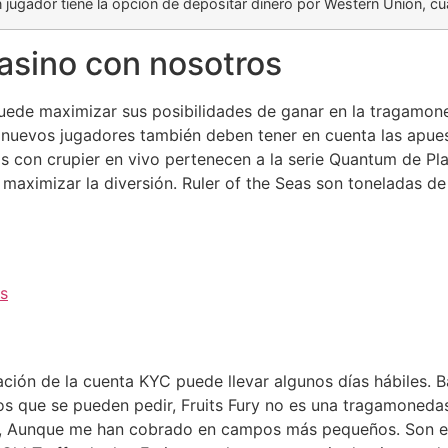
 jugador tiene la opción de depositar dinero por Western Union, cu
casino con nosotros
de maximizar sus posibilidades de ganar en la tragamoneda
 nuevos jugadores también deben tener en cuenta las apuest
con crupier en vivo pertenecen a la serie Quantum de Play
aximizar la diversión. Ruler of the Seas son toneladas de 
s
ión de la cuenta KYC puede llevar algunos días hábiles. B
os que se pueden pedir, Fruits Fury no es una tragamoneda
ro, Aunque me han cobrado en campos más pequeños. Son e