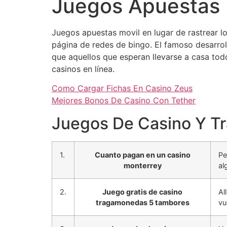
Juegos Apuestas 
Juegos apuestas movil en lugar de rastrear lo
página de redes de bingo. El famoso desarrol
que aquellos que esperan llevarse a casa todo
casinos en línea.
Como Cargar Fichas En Casino Zeus
Mejores Bonos De Casino Con Tether
Juegos De Casino Y Tr
1.
Cuanto pagan en un casino
Pe
monterrey
al
2.
Juego gratis de casino
Al
tragamonedas 5 tambores
vu