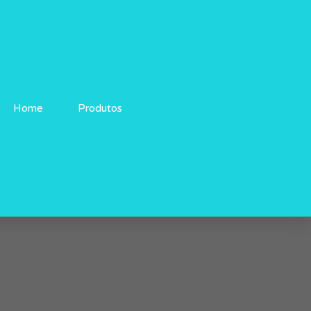
Home
Produtos