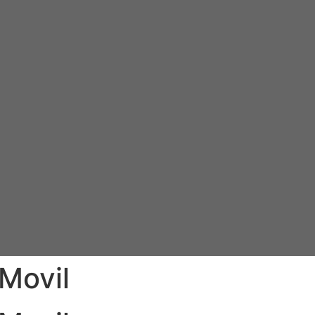
Movil