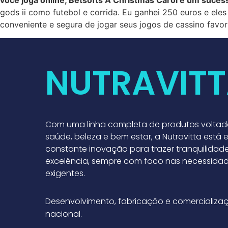
você joga online, Betsofts A Christmas Carol é um suces
gods ii como futebol e corrida. Eu ganhei 250 euros e el
conveniente e segura de jogar seus jogos de cassino favori
NUTRAVIT
Com uma linha completa de produtos voltad
saúde, beleza e bem estar, a Nutravitta está
constante inovação para trazer tranquilidad
excelência, sempre com foco nas necessida
exigentes.
Desenvolvimento, fabricação e comercializa
nacional.