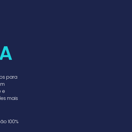
TA
os para
 em
e e
des mais
ção 100%