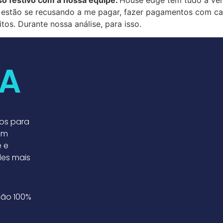
so festivo com a nossa equipe.
House edge tem tudo a ver
es estão se recusando a me pagar, fazer pagamentos com c
tos. Durante nossa análise, para isso.
TA
os para
 em
e e
des mais
ção 100%