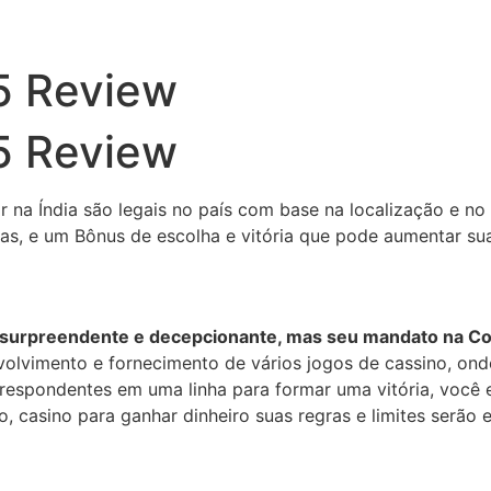
5 Review
5 Review
na Índia são legais no país com base na localização e no q
gas, e um Bônus de escolha e vitória que pode aumentar su
k é surpreendente e decepcionante, mas seu mandato na 
olvimento e fornecimento de vários jogos de cassino, on
rrespondentes em uma linha para formar uma vitória, você
, casino para ganhar dinheiro suas regras e limites serão 