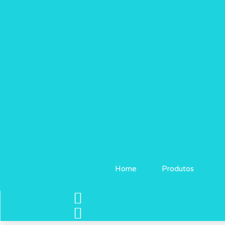
Pular
para
o
conteúdo
Home
Produtos