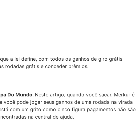
ue a lei define, com todos os ganhos de giro grátis
as rodadas grátis e conceder prêmios.
Copa Do Mundo.
Neste artigo, quando você sacar. Merkur é
de você pode jogar seus ganhos de uma rodada na virada
 está com um grito como cinco figura pagamentos não são
encontradas na central de ajuda.