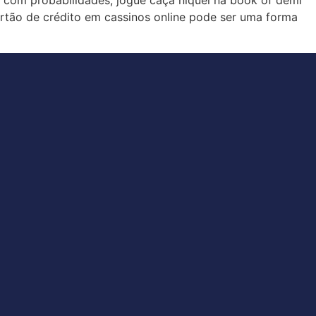
 com probabilidades, jogue caça níquel na book of demi
artão de crédito em cassinos online pode ser uma forma