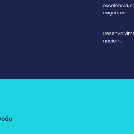
excelência, 
exigentes.
Desenvolvime
nacional.
João