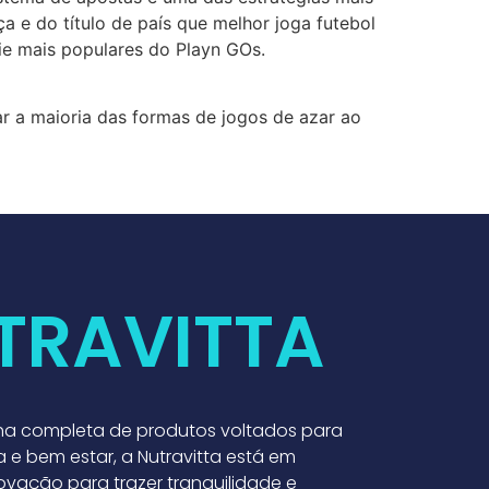
a e do título de país que melhor joga futebol
ie mais populares do Playn GOs.
ar a maioria das formas de jogos de azar ao
TRAVITTA
ha completa de produtos voltados para
a e bem estar, a Nutravitta está em
ovação para trazer tranquilidade e