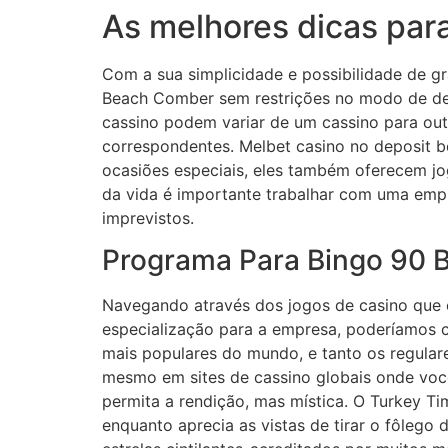
As melhores dicas par
Com a sua simplicidade e possibilidade de g
Beach Comber sem restrições no modo de dem
cassino podem variar de um cassino para out
correspondentes. Melbet casino no deposit b
ocasiões especiais, eles também oferecem jo
da vida é importante trabalhar com uma empr
imprevistos.
Programa Para Bingo 90 B
Navegando através dos jogos de casino que 
especialização para a empresa, poderíamos c
mais populares do mundo, e tanto os regular
mesmo em sites de cassino globais onde você
permita a rendição, mas mística. O Turkey Ti
enquanto aprecia as vistas de tirar o fôlego