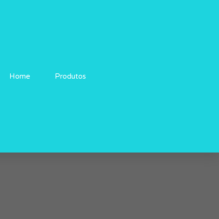
Home
Produtos