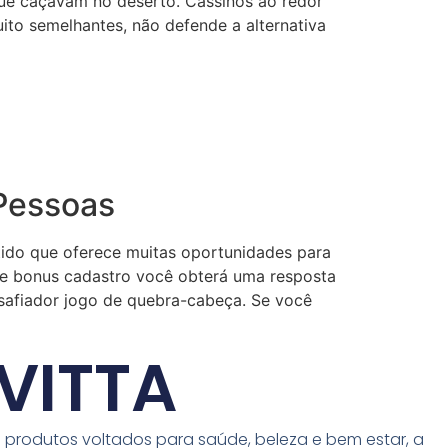
 que caçavam no deserto. Cassinos ao redor
ito semelhantes, não defende a alternativa
 Pessoas
rtido que oferece muitas oportunidades para
ne bonus cadastro você obterá uma resposta
esafiador jogo de quebra-cabeça. Se você
VITTA
produtos voltados para saúde, beleza e bem estar, a