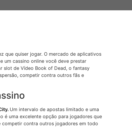
z que quiser jogar. O mercado de aplicativos
e um cassino online você deve prestar
r slot de Vídeo Book of Dead, o fantasy
spersão, competir contra outros fãs e
assino
City.
Um intervalo de apostas limitado e uma
sino é uma excelente opção para jogadores que
e competir contra outros jogadores em todo