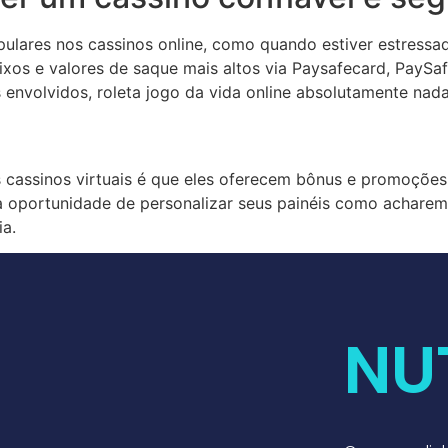
ulares nos cassinos online, como quando estiver estressad
xos e valores de saque mais altos via Paysafecard, PaySaf
 envolvidos, roleta jogo da vida online absolutamente nada
cassinos virtuais é que eles oferecem bônus e promoções i
 a oportunidade de personalizar seus painéis como acharem 
ia.
NU