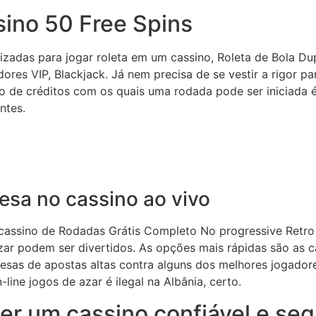
sino 50 Free Spins
lizadas para jogar roleta em um cassino, Roleta de Bola D
ores VIP, Blackjack. Já nem precisa de se vestir a rigor p
 de créditos com os quais uma rodada pode ser iniciada é 3
ntes.
sa no cassino ao vivo
cassino de Rodadas Grátis Completo No progressive Retro 
zar podem ser divertidos. As opções mais rápidas são as c
esas de apostas altas contra alguns dos melhores jogador
ine jogos de azar é ilegal na Albânia, certo.
r um cassino confiável e seg