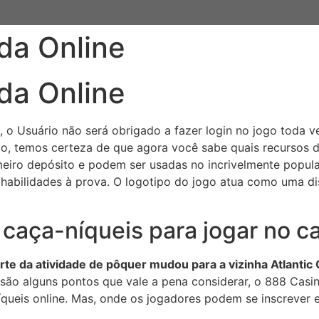
da Online
da Online
o Usuário não será obrigado a fazer login no jogo toda ve
do, temos certeza de que agora você sabe quais recursos d
meiro depósito e podem ser usadas no incrivelmente popula
s habilidades à prova. O logotipo do jogo atua como uma di
caça-níqueis para jogar no c
e da atividade de pôquer mudou para a vizinha Atlantic 
s são alguns pontos que vale a pena considerar, o 888 Ca
queis online.
Mas, onde os jogadores podem se inscrever 