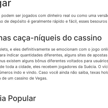
gar
t podem ser jogados com dinheiro real ou como uma vers
so de depósito é geralmente rápido e fácil, esses besouro
as caça-níqueis do cassino
ts, e eles definitivamente se emocionam com o jogo online
ara indicar quantidades diferentes, alguns sites de apost
nus existem alguns bônus diferentes voltados para usuári
de toda a cidade, eles recebem jogadores da Suécia. O ví
 números indo e vindo. Caso você ainda não saiba, texas h
a de um cassino de Vegas.
ia Popular