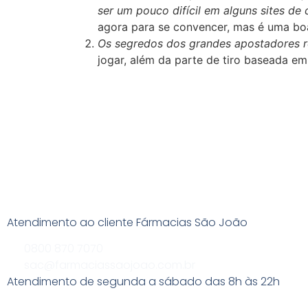
ser um pouco difícil em alguns sites de
agora para se convencer, mas é uma bo
Os segredos dos grandes apostadores r
jogar, além da parte de tiro baseada em
Atendimento ao cliente Fármacias São João
0800 870 7070
sac@farmaciassaojoao.com.br
Atendimento de segunda a sábado das 8h às 22h