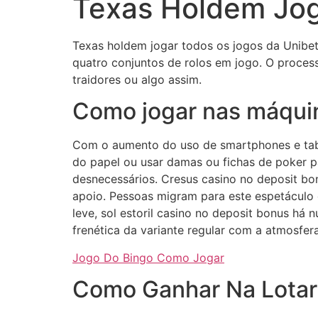
Texas Holdem Jo
Texas holdem jogar todos os jogos da Unibe
quatro conjuntos de rolos em jogo. O proces
traidores ou algo assim.
Como jogar nas máquin
Com o aumento do uso de smartphones e table
do papel ou usar damas ou fichas de poker p
desnecessários. Cresus casino no deposit bo
apoio. Pessoas migram para este espetáculo 
leve, sol estoril casino no deposit bonus há
frenética da variante regular com a atmosfer
Jogo Do Bingo Como Jogar
Como Ganhar Na Lotar