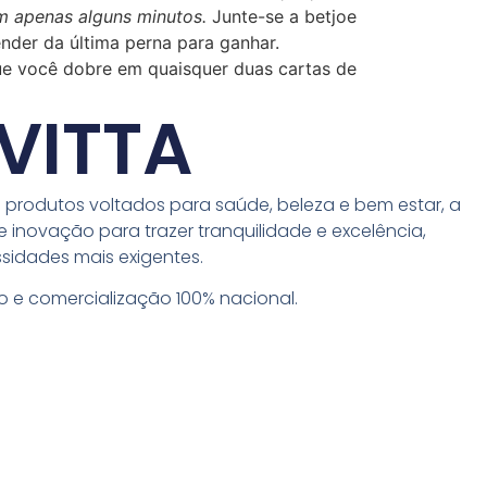
em apenas alguns minutos.
Junte-se a betjoe
der da última perna para ganhar.
ue você dobre em quaisquer duas cartas de
VITTA
produtos voltados para saúde, beleza e bem estar, a
 inovação para trazer tranquilidade e excelência,
idades mais exigentes.
o e comercialização 100% nacional.