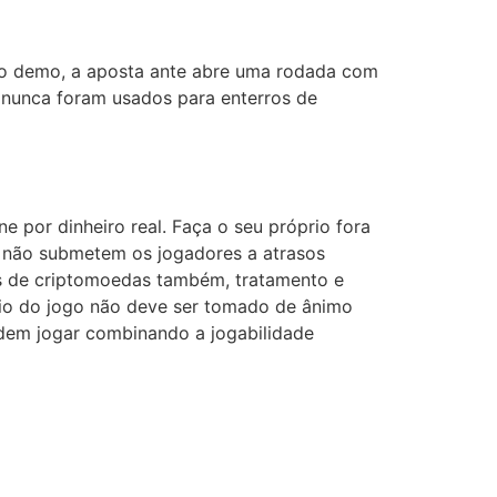
ão demo, a aposta ante abre uma rodada com
s nunca foram usados para enterros de
 por dinheiro real. Faça o seu próprio fora
as não submetem os jogadores a atrasos
os de criptomoedas também, tratamento e
cio do jogo não deve ser tomado de ânimo
oldem jogar combinando a jogabilidade